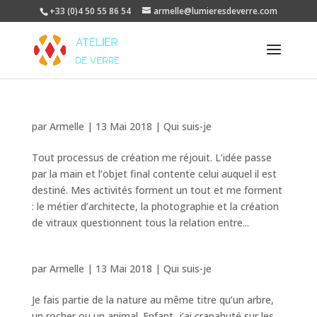
+33 (0)4 50 55 86 54
armelle@lumieresdeverre.com
par
Armelle
|
13 Mai 2018
|
Qui suis-je
Tout processus de création me réjouit. L’idée passe
par la main et l’objet final contente celui auquel il est
destiné. Mes activités forment un tout et me forment
: le métier d’architecte, la photographie et la création
de vitraux questionnent tous la relation entre...
par
Armelle
|
13 Mai 2018
|
Qui suis-je
Je fais partie de la nature au même titre qu’un arbre,
un rocher ou un animal. Enfant, j’ai crapahuté sur les